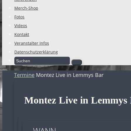
Merch-Shop
Fotos
Videos
Kontakt
Veranstalter Infos
Datenschutzerklärung
Suche
Suchen
nach:
Start
Termine
Montez Live in Lemmys Bar
Montez Live in Lemmys
WANN