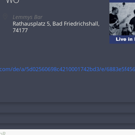
Lemmys Bar
Rathausplatz 5, Bad Friedrichshall,
74177
ht.com/de/a/5d02560698c4210001742bd3/e/6883e5f45
bR.