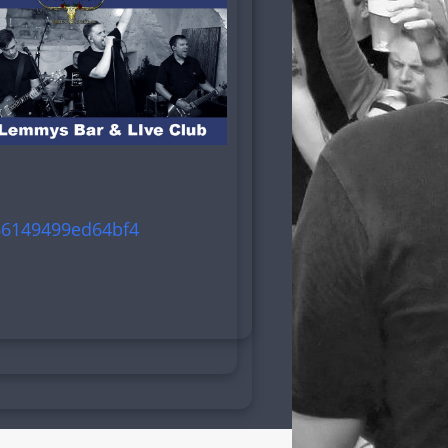
66149499ed64bf4