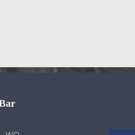
 Bar
WO