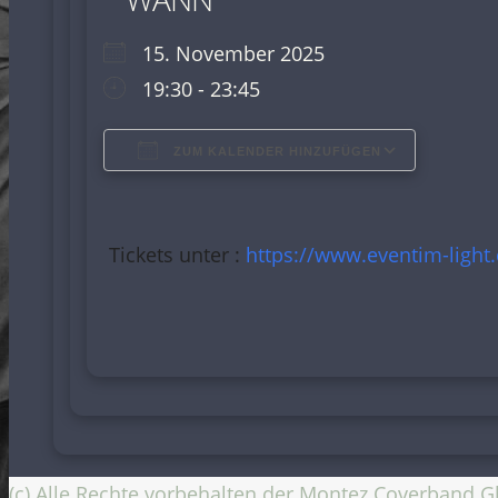
15. November 2025
19:30 - 23:45
ZUM KALENDER HINZUFÜGEN
ICS herunterladen
Google Kalender
iCalendar
Office 365
Outlook Live
Tickets unter :
https://www.eventim-lig
(c) Alle Rechte vorbehalten der Montez Coverband G